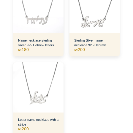
Name necklace sterling
Sterling Silver name
silver 925 Hebrew letters.
necklace 925 Hebrew
₪
180
₪
200
letters writing.
Letter name necklace with a
stripe
₪
200