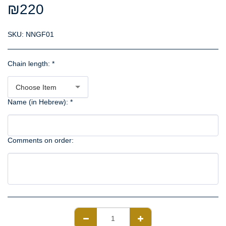
₪
220
SKU:
NNGF01
Chain length:
*
Choose Item
Name (in Hebrew):
*
Comments on order: